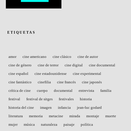
ETIQUETAS
amor
cine americano
cine clásico
cine de autor
cine de género
cine de terror
cine digital
cine documental
cine español
cine estadounidense
cine experimental
cine fantástico
cinefilia
cine francés
cine japonés
crítica de cine
cuerpo
documental
entrevista
familia
festival
festival de sitges
festivales
historia
historia del cine
imagen
infancia
jean-luc godard
literatura
memoria
metacine
mirada
montaje
muerte
mujer
música
naturaleza
paisaje
política