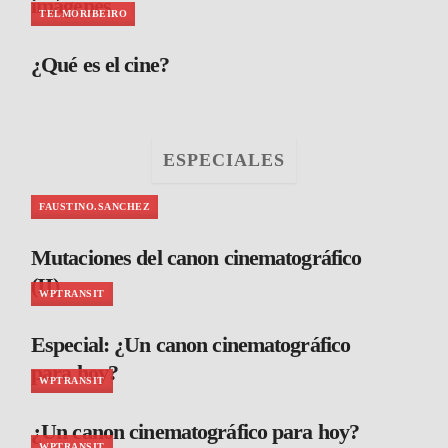
imágenes
TELMORIBEIRO
¿Qué es el cine?
ESPECIALES
FAUSTINO.SANCHEZ
Mutaciones del canon cinematográfico
(II)
WPTRANSIT
Especial: ¿Un canon cinematográfico
para hoy?
WPTRANSIT
¿Un canon cinematográfico para hoy?
WPTRANSIT