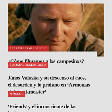
ALBA VILLARMEA SANCHO
¿Cómo filmamos a lxs campesinxs?
BORJACASTILLEJOCALVO
János Valuska y su descenso al caos,
el desorden y lo profano en ‘Armonías
de Werckmeister’
MVILELA
‘Friends’ y el inconsciente de las