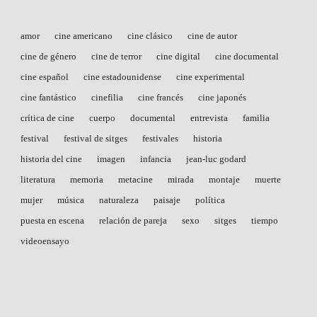
amor
cine americano
cine clásico
cine de autor
cine de género
cine de terror
cine digital
cine documental
cine español
cine estadounidense
cine experimental
cine fantástico
cinefilia
cine francés
cine japonés
crítica de cine
cuerpo
documental
entrevista
familia
festival
festival de sitges
festivales
historia
historia del cine
imagen
infancia
jean-luc godard
literatura
memoria
metacine
mirada
montaje
muerte
mujer
música
naturaleza
paisaje
política
puesta en escena
relación de pareja
sexo
sitges
tiempo
videoensayo