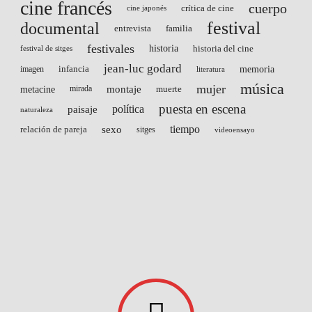
cine francés
cuerpo
crítica de cine
cine japonés
festival
documental
entrevista
familia
festivales
historia
historia del cine
festival de sitges
jean-luc godard
infancia
memoria
imagen
literatura
música
mujer
montaje
metacine
mirada
muerte
puesta en escena
paisaje
política
naturaleza
sexo
tiempo
relación de pareja
sitges
videoensayo