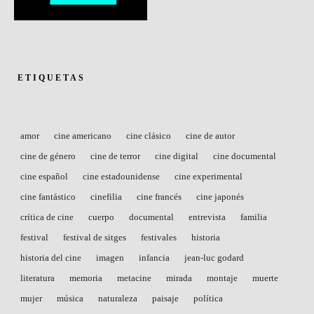
ETIQUETAS
amor
cine americano
cine clásico
cine de autor
cine de género
cine de terror
cine digital
cine documental
cine español
cine estadounidense
cine experimental
cine fantástico
cinefilia
cine francés
cine japonés
crítica de cine
cuerpo
documental
entrevista
familia
festival
festival de sitges
festivales
historia
historia del cine
imagen
infancia
jean-luc godard
literatura
memoria
metacine
mirada
montaje
muerte
mujer
música
naturaleza
paisaje
política