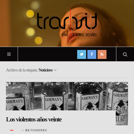
Archivo de la etiqueta:
Noticiero
Los violentos años veinte
en
RE/VISIONES