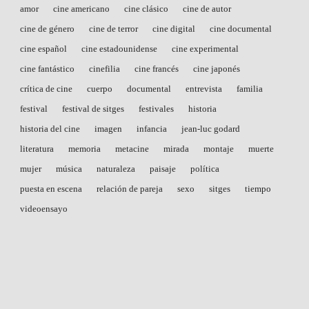
amor
cine americano
cine clásico
cine de autor
cine de género
cine de terror
cine digital
cine documental
cine español
cine estadounidense
cine experimental
cine fantástico
cinefilia
cine francés
cine japonés
crítica de cine
cuerpo
documental
entrevista
familia
festival
festival de sitges
festivales
historia
historia del cine
imagen
infancia
jean-luc godard
literatura
memoria
metacine
mirada
montaje
muerte
mujer
música
naturaleza
paisaje
política
puesta en escena
relación de pareja
sexo
sitges
tiempo
videoensayo