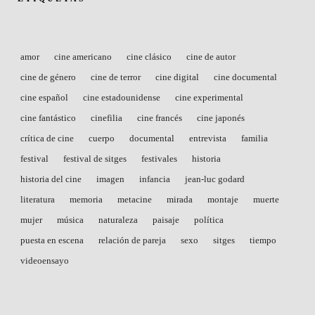
amor
cine americano
cine clásico
cine de autor
cine de género
cine de terror
cine digital
cine documental
cine español
cine estadounidense
cine experimental
cine fantástico
cinefilia
cine francés
cine japonés
crítica de cine
cuerpo
documental
entrevista
familia
festival
festival de sitges
festivales
historia
historia del cine
imagen
infancia
jean-luc godard
literatura
memoria
metacine
mirada
montaje
muerte
mujer
música
naturaleza
paisaje
política
puesta en escena
relación de pareja
sexo
sitges
tiempo
videoensayo