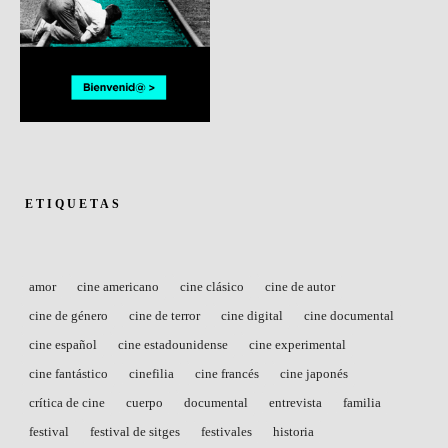
ETIQUETAS
amor
cine americano
cine clásico
cine de autor
cine de género
cine de terror
cine digital
cine documental
cine español
cine estadounidense
cine experimental
cine fantástico
cinefilia
cine francés
cine japonés
crítica de cine
cuerpo
documental
entrevista
familia
festival
festival de sitges
festivales
historia