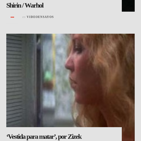
Shirin / Warhol
en
VIDEOENSAYOS
‘Vestida para matar’, por Zizek