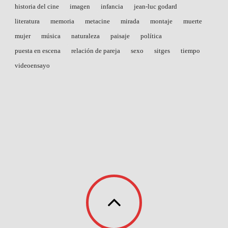
historia del cine
imagen
infancia
jean-luc godard
literatura
memoria
metacine
mirada
montaje
muerte
mujer
música
naturaleza
paisaje
política
puesta en escena
relación de pareja
sexo
sitges
tiempo
videoensayo