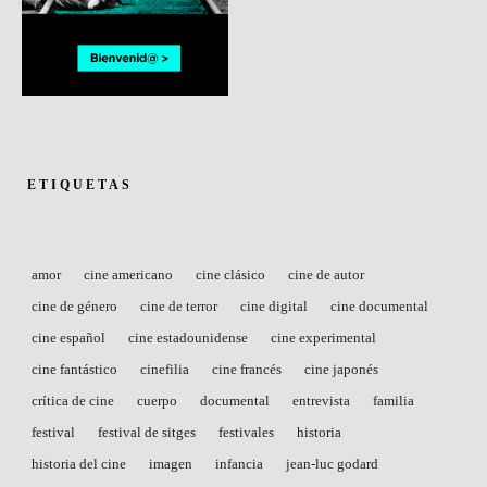
ETIQUETAS
amor
cine americano
cine clásico
cine de autor
cine de género
cine de terror
cine digital
cine documental
cine español
cine estadounidense
cine experimental
cine fantástico
cinefilia
cine francés
cine japonés
crítica de cine
cuerpo
documental
entrevista
familia
festival
festival de sitges
festivales
historia
historia del cine
imagen
infancia
jean-luc godard