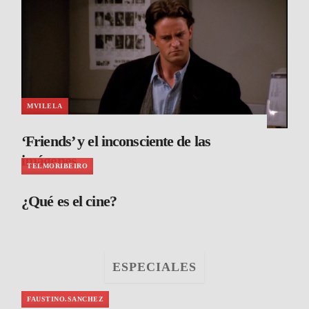
MVILELA
‘Friends’ y el inconsciente de las
imágenes
TELMORIBEIRO
¿Qué es el cine?
ESPECIALES
FAUSTINO.SANCHEZ