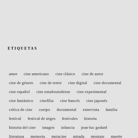
ETIQUETAS
amor
cine americano
cine clásico
cine de autor
cine de género
cine de terror
cine digital
cine documental
cine español
cine estadounidense
cine experimental
cine fantástico
cinefilia
cine francés
cine japonés
crítica de cine
cuerpo
documental
entrevista
familia
festival
festival de sitges
festivales
historia
historia del cine
imagen
infancia
jean-luc godard
literatura
memoria
metacine
mirada
montaje
muerte