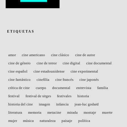
ETIQUETAS
amor
cine americano
cine clásico
cine de autor
cine de género
cine de terror
cine digital
cine documental
cine español
cine estadounidense
cine experimental
cine fantástico
cinefilia
cine francés
cine japonés
crítica de cine
cuerpo
documental
entrevista
familia
festival
festival de sitges
festivales
historia
historia del cine
imagen
infancia
jean-luc godard
literatura
memoria
metacine
mirada
montaje
muerte
mujer
música
naturaleza
paisaje
política