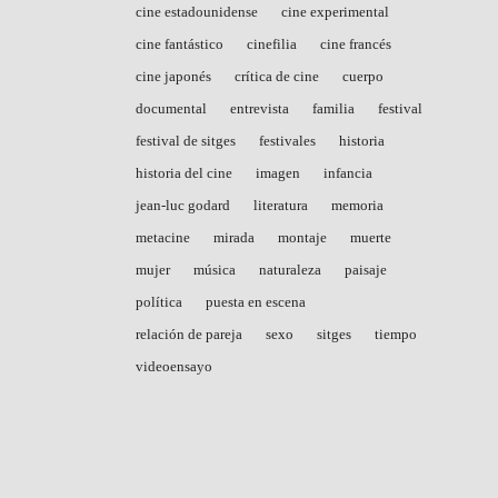
cine estadounidense
cine experimental
cine fantástico
cinefilia
cine francés
cine japonés
crítica de cine
cuerpo
documental
entrevista
familia
festival
festival de sitges
festivales
historia
historia del cine
imagen
infancia
jean-luc godard
literatura
memoria
metacine
mirada
montaje
muerte
mujer
música
naturaleza
paisaje
política
puesta en escena
relación de pareja
sexo
sitges
tiempo
videoensayo