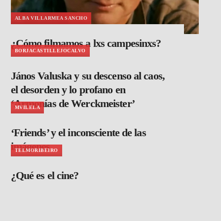
ALBA VILLARMEA SANCHO
¿Cómo filmamos a lxs campesinxs?
BORJACASTILLEJOCALVO
János Valuska y su descenso al caos,
el desorden y lo profano en
‘Armonías de Werckmeister’
MVILELA
‘Friends’ y el inconsciente de las
imágenes
TELMORIBEIRO
¿Qué es el cine?