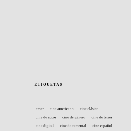
ETIQUETAS
amor
cine americano
cine clásico
cine de autor
cine de género
cine de terror
cine digital
cine documental
cine español