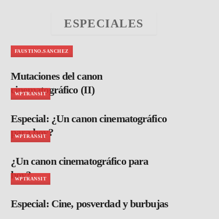
ESPECIALES
FAUSTINO.SANCHEZ
Mutaciones del canon
cinematográfico (II)
WPTRANSIT
Especial: ¿Un canon cinematográfico
para hoy?
WPTRANSIT
¿Un canon cinematográfico para
hoy?
WPTRANSIT
Especial: Cine, posverdad y burbujas