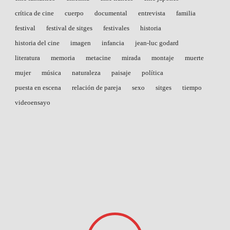
crítica de cine
cuerpo
documental
entrevista
familia
festival
festival de sitges
festivales
historia
historia del cine
imagen
infancia
jean-luc godard
literatura
memoria
metacine
mirada
montaje
muerte
mujer
música
naturaleza
paisaje
política
puesta en escena
relación de pareja
sexo
sitges
tiempo
videoensayo