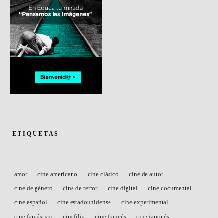
ETIQUETAS
amor
cine americano
cine clásico
cine de autor
cine de género
cine de terror
cine digital
cine documental
cine español
cine estadounidense
cine experimental
cine fantástico
cinefilia
cine francés
cine japonés