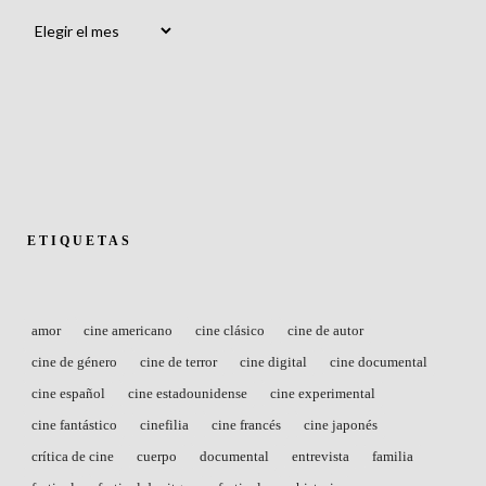
Archivos
ETIQUETAS
amor
cine americano
cine clásico
cine de autor
cine de género
cine de terror
cine digital
cine documental
cine español
cine estadounidense
cine experimental
cine fantástico
cinefilia
cine francés
cine japonés
crítica de cine
cuerpo
documental
entrevista
familia