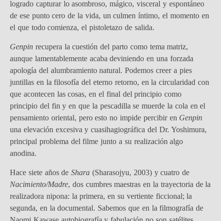
logrado capturar lo asombroso, mágico, visceral y espontáneo
de ese punto cero de la vida, un culmen íntimo, el momento en
el que todo comienza, el pistoletazo de salida.
Genpin
recupera la cuestión del parto como tema matriz,
aunque lamentablemente acaba deviniendo en una forzada
apología del alumbramiento natural. Podemos creer a pies
juntillas en la filosofía del eterno retorno, en la circularidad con
que acontecen las cosas, en el final del principio como
principio del fin y en que la pescadilla se muerde la cola en el
pensamiento oriental, pero esto no impide percibir en
Genpin
una elevación excesiva y cuasihagiográfica del Dr. Yoshimura,
principal problema del filme junto a su realización algo
anodina.
Hace siete años de
Shara
(Sharasojyu, 2003) y cuatro de
Nacimiento/Madre
, dos cumbres maestras en la trayectoria de la
realizadora nipona: la primera, en su vertiente ficcional; la
segunda, en la documental. Sabemos que en la filmografía de
Naomi Kawase autobiografía y fabulación no son satélites