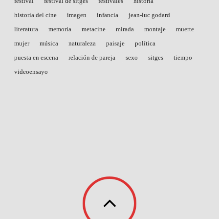
festival
festival de sitges
festivales
historia
historia del cine
imagen
infancia
jean-luc godard
literatura
memoria
metacine
mirada
montaje
muerte
mujer
música
naturaleza
paisaje
política
puesta en escena
relación de pareja
sexo
sitges
tiempo
videoensayo