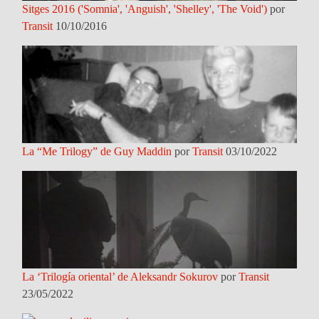
Sitges 2016 ('Somnia', 'Anguish', 'Shelley', 'The Void')
por
Transit
10/10/2016
La “Me Trilogy” de Guy Maddin
por
Transit
03/10/2022
La ‘Trilogía oriental’ de Aleksandr Sokurov
por
Transit
23/05/2022