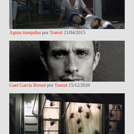
Aguas tranquilas
por
Transit
21/04/2015
Gael García Bernal
por
Transit
15/12/2020