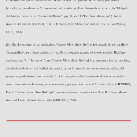
el momento en que el cordón umbilical fue cortado, mi ‘pérdida’ se ha vuelto permanente”
(extracto del
pressbook
de
El bosque del luto
citado por Fran Benavente en el artículo “El tejido
del tiempo: dar a luz en
Nacimiento/Madre
”, pág. 86 en LÓPEZ, José Manuel (ed.):
Naomi
Kawase. El cine en el umbral
, T & B Editores, Festival Internacional de Cine de Las Palmas,
CGAI, 2008.
(
2)
↑
En el momento de su producción,
Window Water Baby Moving
fue acusado de ser un filme
“pornográfico”, pero logró concluirse y exhibirse alegando razones de interés médico. Brakhage
explicaba que “(…) lo que el filme [
Window Water Baby Moving
] hizo realmente fue dar una idea,
sin eludir el dolor y la dificultad del parto (…), de lo maravilloso que es tener un niño y del
porqué se puede desear tener un niño. (…) Es una pieza sobre la memoria donde se recuerdan
cosas como estar en la bañera, estar enamorado, por qué tener un niño”, cita extraída de JENKINS,
Bruce: “Entrevista con Stan Brakhage”, que se adjunta en la publicación
Stan Brakhage,
Museo
Nacional Centro de Arte Reina Sofía (MNCARS), 2004.