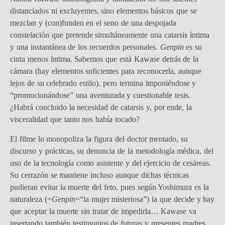
distanciados ni excluyentes, sino elementos básicos que se
mezclan y (con)funden en el seno de una despojada
constelación que pretende simultáneamente una catarsis íntima
y una instantánea de los recuerdos personales.
Genpin
es su
cinta menos íntima. Sabemos que está Kawase detrás de la
cámara (hay elementos suficientes para reconocerla, aunque
lejos de su celebrado estilo), pero termina imponiéndose y
“promocionándose” una aventurada y cuestionable tesis.
¿Habrá concluido la necesidad de catarsis y, por ende, la
visceralidad que tanto nos había tocado?
El filme lo monopoliza la figura del doctor mentado, su
discurso y prácticas, su denuncia de la metodología médica, del
uso de la tecnología como asistente y del ejercicio de cesáreas.
Su cerrazón se mantiene incluso aunque dichas técnicas
pudieran evitar la muerte del feto, pues según Yoshimura es la
naturaleza (=
Genpin
=“la mujer misteriosa”) la que decide y hay
que aceptar la muerte sin tratar de impedirla… Kawase va
insertando también testimonios de futuras y presentes madres,