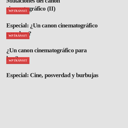
Mutaciones del canon
cinematográfico (II)
WPTRANSIT
Especial: ¿Un canon cinematográfico
para hoy?
WPTRANSIT
¿Un canon cinematográfico para
hoy?
WPTRANSIT
Especial: Cine, posverdad y burbujas