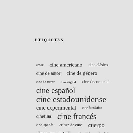
ETIQUETAS
cine americano
cine clásico
amor
cine de género
cine de autor
cine documental
cine de terror
cine digital
cine español
cine estadounidense
cine experimental
cine fantástico
cine francés
cinefilia
cuerpo
crítica de cine
cine japonés