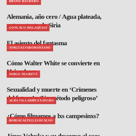
BRUNO HACHERO
Alemania, año cero / Agua plateada,
autorretrato de Siria
GONCALO MALAQUIAS
El asiento del fantasma
JORGEALVAROMANZANO
Cómo Walter White se convierte en
Heisenberg
JORGE NEGRETE
Sexualidad y muerte en ‘Crímenes
del futuro’ y ‘Un método peligroso’
ALBA VILLARMEA SANCHO
¿Cómo filmamos a lxs campesinxs?
BORJACASTILLEJOCALVO
János Valuska y su descenso al caos,