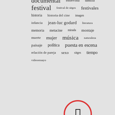
documental
entrevista
familia
festival
festivales
festival de sitges
historia
historia del cine
imagen
jean-luc godard
infancia
literatura
montaje
memoria
metacine
mirada
música
mujer
muerte
naturaleza
puesta en escena
paisaje
política
sexo
tiempo
relación de pareja
sitges
videoensayo