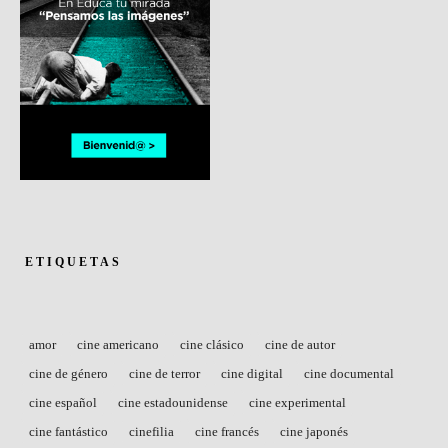
ETIQUETAS
amor
cine americano
cine clásico
cine de autor
cine de género
cine de terror
cine digital
cine documental
cine español
cine estadounidense
cine experimental
cine fantástico
cinefilia
cine francés
cine japonés