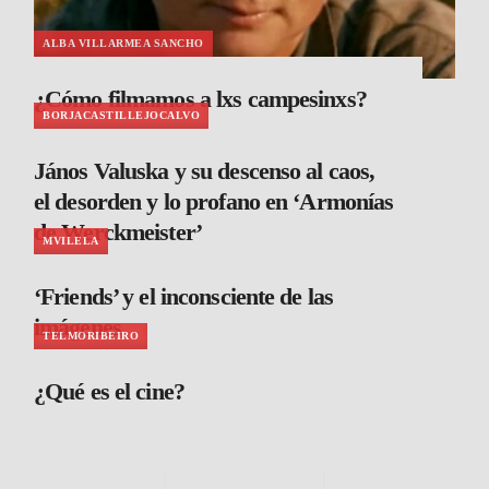
ALBA VILLARMEA SANCHO
¿Cómo filmamos a lxs campesinxs?
BORJACASTILLEJOCALVO
János Valuska y su descenso al caos,
el desorden y lo profano en ‘Armonías
de Werckmeister’
MVILELA
‘Friends’ y el inconsciente de las
imágenes
TELMORIBEIRO
¿Qué es el cine?