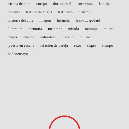
crítica de cine
cuerpo
documental
entrevista
familia
festival
festival de sitges
festivales
historia
historia del cine
imagen
infancia
jean-luc godard
literatura
memoria
metacine
mirada
montaje
muerte
mujer
música
naturaleza
paisaje
política
puesta en escena
relación de pareja
sexo
sitges
tiempo
videoensayo