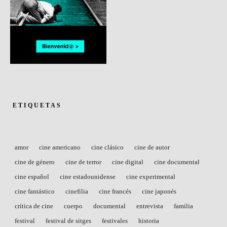
ETIQUETAS
amor
cine americano
cine clásico
cine de autor
cine de género
cine de terror
cine digital
cine documental
cine español
cine estadounidense
cine experimental
cine fantástico
cinefilia
cine francés
cine japonés
crítica de cine
cuerpo
documental
entrevista
familia
festival
festival de sitges
festivales
historia