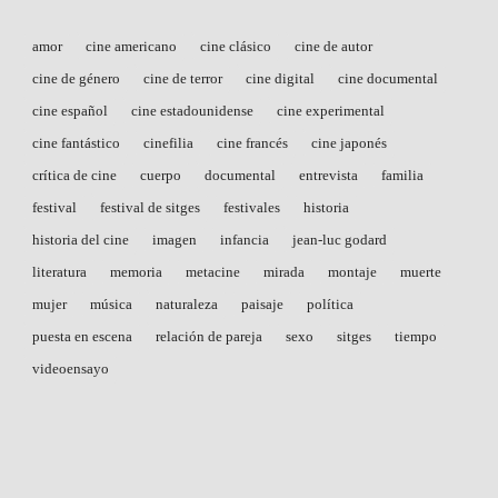
amor
cine americano
cine clásico
cine de autor
cine de género
cine de terror
cine digital
cine documental
cine español
cine estadounidense
cine experimental
cine fantástico
cinefilia
cine francés
cine japonés
crítica de cine
cuerpo
documental
entrevista
familia
festival
festival de sitges
festivales
historia
historia del cine
imagen
infancia
jean-luc godard
literatura
memoria
metacine
mirada
montaje
muerte
mujer
música
naturaleza
paisaje
política
puesta en escena
relación de pareja
sexo
sitges
tiempo
videoensayo