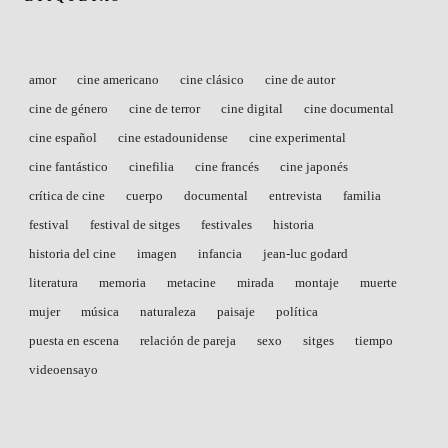
amor
cine americano
cine clásico
cine de autor
cine de género
cine de terror
cine digital
cine documental
cine español
cine estadounidense
cine experimental
cine fantástico
cinefilia
cine francés
cine japonés
crítica de cine
cuerpo
documental
entrevista
familia
festival
festival de sitges
festivales
historia
historia del cine
imagen
infancia
jean-luc godard
literatura
memoria
metacine
mirada
montaje
muerte
mujer
música
naturaleza
paisaje
política
puesta en escena
relación de pareja
sexo
sitges
tiempo
videoensayo