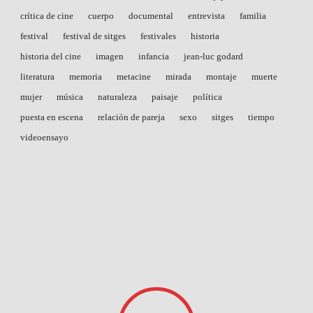
crítica de cine
cuerpo
documental
entrevista
familia
festival
festival de sitges
festivales
historia
historia del cine
imagen
infancia
jean-luc godard
literatura
memoria
metacine
mirada
montaje
muerte
mujer
música
naturaleza
paisaje
política
puesta en escena
relación de pareja
sexo
sitges
tiempo
videoensayo