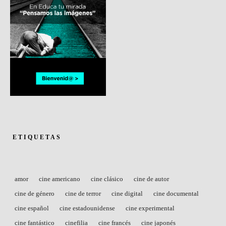
ETIQUETAS
amor
cine americano
cine clásico
cine de autor
cine de género
cine de terror
cine digital
cine documental
cine español
cine estadounidense
cine experimental
cine fantástico
cinefilia
cine francés
cine japonés