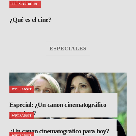
imágenes
TELMORIBEIRO
¿Qué es el cine?
ESPECIALES
WPTRANSIT
Especial: ¿Un canon cinematográfico
para hoy?
WPTRANSIT
FAUSTINO.SANCHEZ
¿Un canon cinematográfico para hoy?
WPTRANSIT