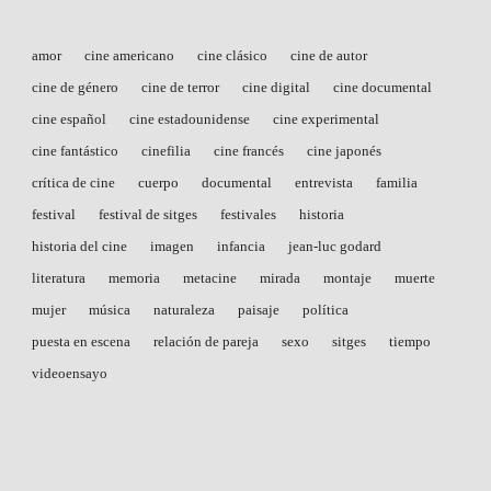
amor
cine americano
cine clásico
cine de autor
cine de género
cine de terror
cine digital
cine documental
cine español
cine estadounidense
cine experimental
cine fantástico
cinefilia
cine francés
cine japonés
crítica de cine
cuerpo
documental
entrevista
familia
festival
festival de sitges
festivales
historia
historia del cine
imagen
infancia
jean-luc godard
literatura
memoria
metacine
mirada
montaje
muerte
mujer
música
naturaleza
paisaje
política
puesta en escena
relación de pareja
sexo
sitges
tiempo
videoensayo