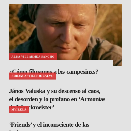
ALBA VILLARMEA SANCHO
¿Cómo filmamos a lxs campesinxs?
BORJACASTILLEJOCALVO
János Valuska y su descenso al caos,
el desorden y lo profano en ‘Armonías
de Werckmeister’
MVILELA
‘Friends’ y el inconsciente de las