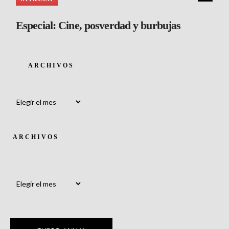
Mutaciones del canon cinematográfico
Especial: Cine, posverdad y burbujas
(II)
ARCHIVOS
Archivos
ARCHIVOS
Archivos