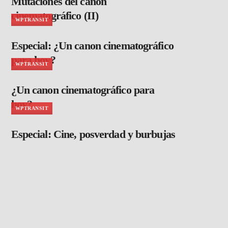
Mutaciones del canon
cinematográfico (II)
WPTRANSIT
Especial: ¿Un canon cinematográfico
para hoy?
WPTRANSIT
¿Un canon cinematográfico para
hoy?
WPTRANSIT
Especial: Cine, posverdad y burbujas