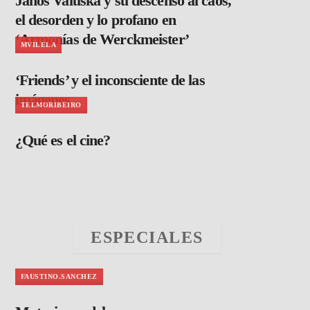
János Valuska y su descenso al caos,
el desorden y lo profano en
‘Armonías de Werckmeister’
MVILELA
‘Friends’ y el inconsciente de las
imágenes
TELMORIBEIRO
¿Qué es el cine?
ESPECIALES
FAUSTINO.SANCHEZ