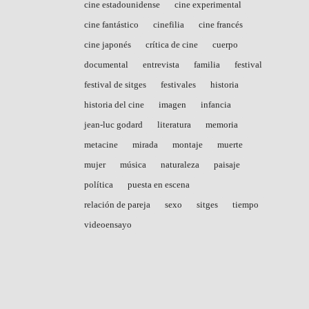
cine estadounidense
cine experimental
cine fantástico
cinefilia
cine francés
cine japonés
crítica de cine
cuerpo
documental
entrevista
familia
festival
festival de sitges
festivales
historia
historia del cine
imagen
infancia
jean-luc godard
literatura
memoria
metacine
mirada
montaje
muerte
mujer
música
naturaleza
paisaje
política
puesta en escena
relación de pareja
sexo
sitges
tiempo
videoensayo