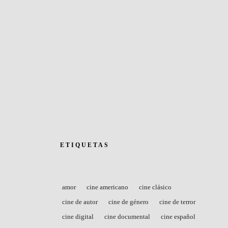
ETIQUETAS
amor
cine americano
cine clásico
cine de autor
cine de género
cine de terror
cine digital
cine documental
cine español