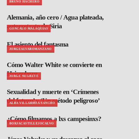
BRUNO HACHERO
Alemania, año cero / Agua plateada,
autorretrato de Siria
GONCALO MALAQUIAS
El asiento del fantasma
JORGEALVAROMANZANO
Cómo Walter White se convierte en
Heisenberg
JORGE NEGRETE
Sexualidad y muerte en ‘Crímenes
del futuro’ y ‘Un método peligroso’
ALBA VILLARMEA SANCHO
¿Cómo filmamos a lxs campesinxs?
BORJACASTILLEJOCALVO