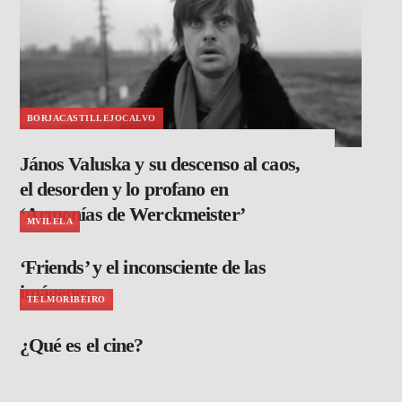
BORJACASTILLEJOCALVO
János Valuska y su descenso al caos,
el desorden y lo profano en
‘Armonías de Werckmeister’
MVILELA
‘Friends’ y el inconsciente de las
imágenes
TELMORIBEIRO
¿Qué es el cine?