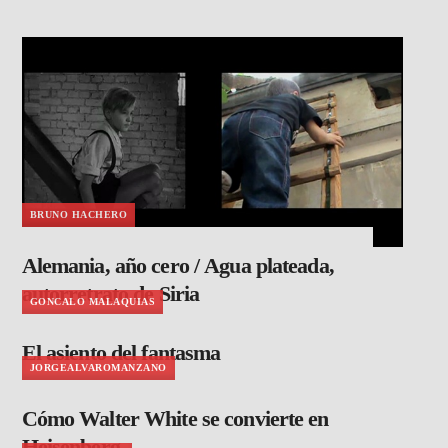
BRUNO HACHERO
Alemania, año cero / Agua plateada,
autorretrato de Siria
GONCALO MALAQUIAS
El asiento del fantasma
JORGEALVAROMANZANO
Cómo Walter White se convierte en
Heisenberg