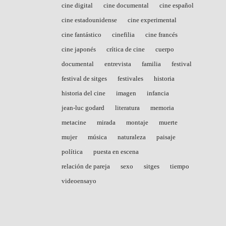
cine digital
cine documental
cine español
cine estadounidense
cine experimental
cine fantástico
cinefilia
cine francés
cine japonés
crítica de cine
cuerpo
documental
entrevista
familia
festival
festival de sitges
festivales
historia
historia del cine
imagen
infancia
jean-luc godard
literatura
memoria
metacine
mirada
montaje
muerte
mujer
música
naturaleza
paisaje
política
puesta en escena
relación de pareja
sexo
sitges
tiempo
videoensayo