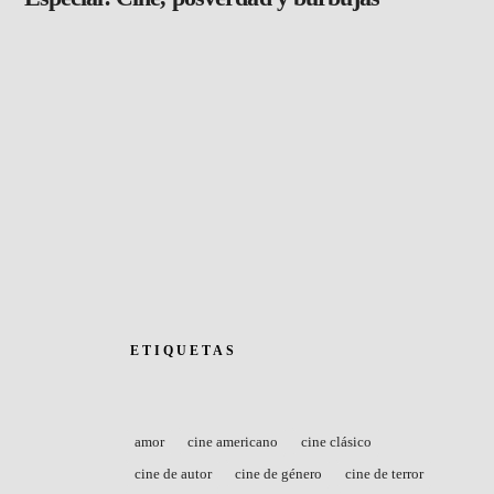
ETIQUETAS
amor
cine americano
cine clásico
cine de autor
cine de género
cine de terror