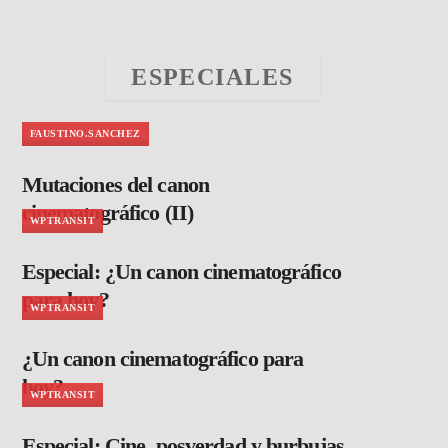
ESPECIALES
FAUSTINO.SANCHEZ
Mutaciones del canon
cinematográfico (II)
WPTRANSIT
Especial: ¿Un canon cinematográfico
para hoy?
WPTRANSIT
¿Un canon cinematográfico para
hoy?
WPTRANSIT
Especial: Cine, posverdad y burbujas