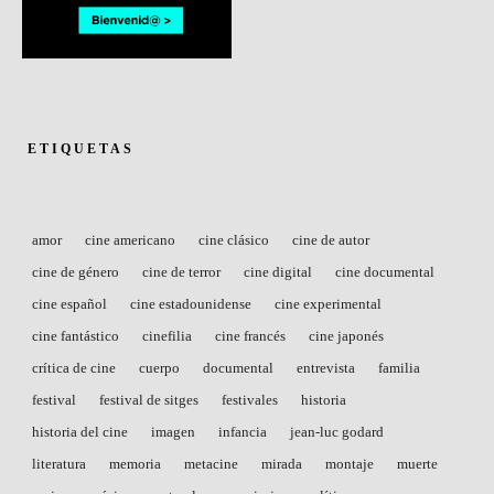
ETIQUETAS
amor
cine americano
cine clásico
cine de autor
cine de género
cine de terror
cine digital
cine documental
cine español
cine estadounidense
cine experimental
cine fantástico
cinefilia
cine francés
cine japonés
crítica de cine
cuerpo
documental
entrevista
familia
festival
festival de sitges
festivales
historia
historia del cine
imagen
infancia
jean-luc godard
literatura
memoria
metacine
mirada
montaje
muerte