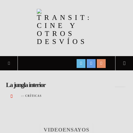
Archivo de la etiqueta:
José Luis Pardo
La jungla interior
en
CRÍTICAS
VIDEOENSAYOS