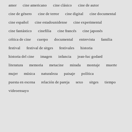
amor
cine americano
cine clásico
cine de autor
cine de género
cine de terror
cine digital
cine documental
cine español
cine estadounidense
cine experimental
cine fantástico
cinefilia
cine francés
cine japonés
crítica de cine
cuerpo
documental
entrevista
familia
festival
festival de sitges
festivales
historia
historia del cine
imagen
infancia
jean-luc godard
literatura
memoria
metacine
mirada
montaje
muerte
mujer
música
naturaleza
paisaje
política
puesta en escena
relación de pareja
sexo
sitges
tiempo
videoensayo