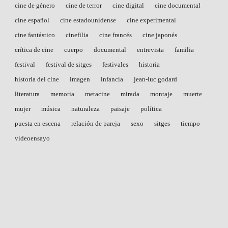
cine de género
cine de terror
cine digital
cine documental
cine español
cine estadounidense
cine experimental
cine fantástico
cinefilia
cine francés
cine japonés
crítica de cine
cuerpo
documental
entrevista
familia
festival
festival de sitges
festivales
historia
historia del cine
imagen
infancia
jean-luc godard
literatura
memoria
metacine
mirada
montaje
muerte
mujer
música
naturaleza
paisaje
política
puesta en escena
relación de pareja
sexo
sitges
tiempo
videoensayo