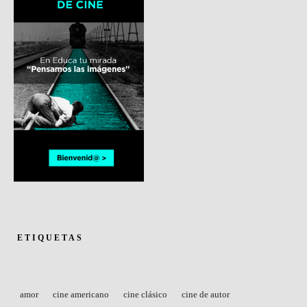
ETIQUETAS
amor
cine americano
cine clásico
cine de autor