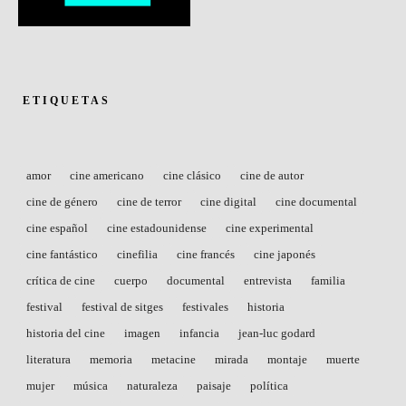
ETIQUETAS
amor
cine americano
cine clásico
cine de autor
cine de género
cine de terror
cine digital
cine documental
cine español
cine estadounidense
cine experimental
cine fantástico
cinefilia
cine francés
cine japonés
crítica de cine
cuerpo
documental
entrevista
familia
festival
festival de sitges
festivales
historia
historia del cine
imagen
infancia
jean-luc godard
literatura
memoria
metacine
mirada
montaje
muerte
mujer
música
naturaleza
paisaje
política