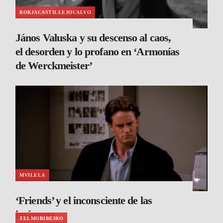
BORJACASTILLEJOCALVO
János Valuska y su descenso al caos,
el desorden y lo profano en ‘Armonías
de Werckmeister’
MVILELA
‘Friends’ y el inconsciente de las
imágenes
TELMORIBEIRO