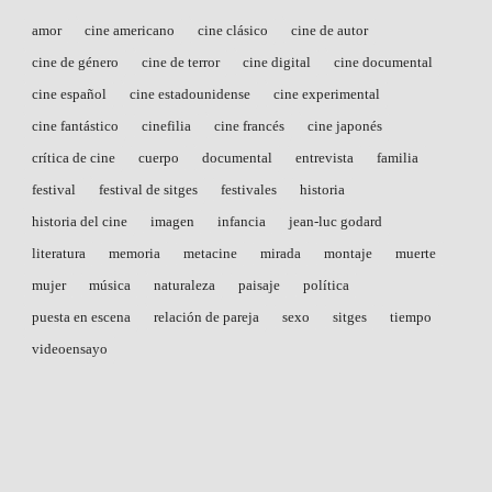
amor
cine americano
cine clásico
cine de autor
cine de género
cine de terror
cine digital
cine documental
cine español
cine estadounidense
cine experimental
cine fantástico
cinefilia
cine francés
cine japonés
crítica de cine
cuerpo
documental
entrevista
familia
festival
festival de sitges
festivales
historia
historia del cine
imagen
infancia
jean-luc godard
literatura
memoria
metacine
mirada
montaje
muerte
mujer
música
naturaleza
paisaje
política
puesta en escena
relación de pareja
sexo
sitges
tiempo
videoensayo