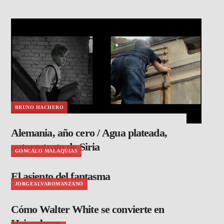
BRUNO HACHERO
Alemania, año cero / Agua plateada,
autorretrato de Siria
GONCALO MALAQUIAS
El asiento del fantasma
JORGEALVAROMANZANO
Cómo Walter White se convierte en
Heisenberg