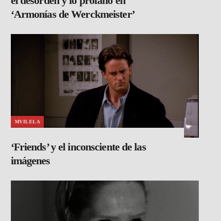
el desorden y lo profano en
‘Armonías de Werckmeister’
MVILELA
‘Friends’ y el inconsciente de las
imágenes