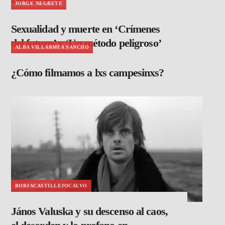
JORGE NEGRETE
Sexualidad y muerte en ‘Crímenes
del futuro’ y ‘Un método peligroso’
ALBA VILLARMEA SANCHO
¿Cómo filmamos a lxs campesinxs?
BORJACASTILLEJOCALVO
János Valuska y su descenso al caos,