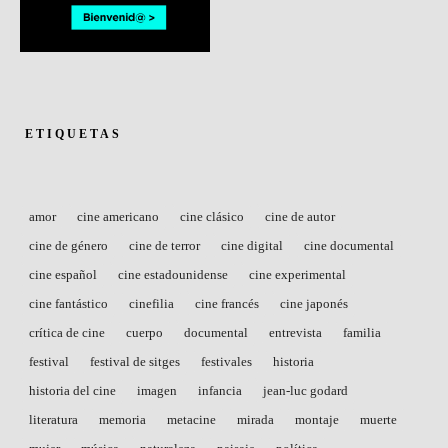
ETIQUETAS
amor
cine americano
cine clásico
cine de autor
cine de género
cine de terror
cine digital
cine documental
cine español
cine estadounidense
cine experimental
cine fantástico
cinefilia
cine francés
cine japonés
crítica de cine
cuerpo
documental
entrevista
familia
festival
festival de sitges
festivales
historia
historia del cine
imagen
infancia
jean-luc godard
literatura
memoria
metacine
mirada
montaje
muerte