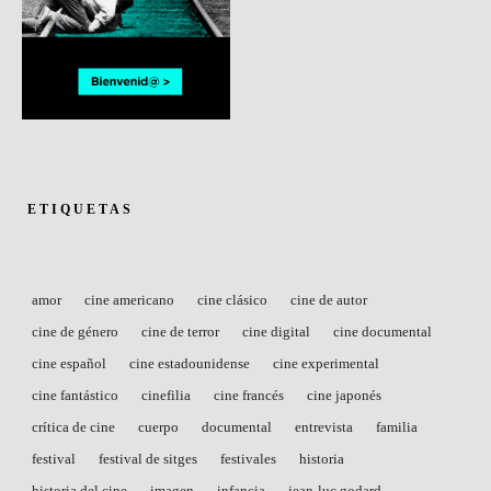
ETIQUETAS
amor
cine americano
cine clásico
cine de autor
cine de género
cine de terror
cine digital
cine documental
cine español
cine estadounidense
cine experimental
cine fantástico
cinefilia
cine francés
cine japonés
crítica de cine
cuerpo
documental
entrevista
familia
festival
festival de sitges
festivales
historia
historia del cine
imagen
infancia
jean-luc godard