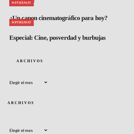
para hoy?
WPTRANSIT
¿Un canon cinematográfico para hoy?
WPTRANSIT
Especial: Cine, posverdad y burbujas
ARCHIVOS
Archivos
ARCHIVOS
Archivos