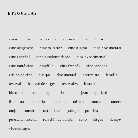
ETIQUETAS
amor
cine americano
cine clásico
cine de autor
cine de género
cine de terror
cine digital
cine documental
cine español
cine estadounidense
cine experimental
cine fantástico
cinefilia
cine francés
cine japonés
crítica de cine
cuerpo
documental
entrevista
familia
festival
festival de sitges
festivales
historia
historia del cine
imagen
infancia
jean-luc godard
literatura
memoria
metacine
mirada
montaje
muerte
mujer
música
naturaleza
paisaje
política
puesta en escena
relación de pareja
sexo
sitges
tiempo
videoensayo