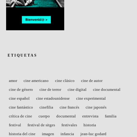
ETIQUETAS
amor
cine americano
cine clásico
cine de autor
cine de género
cine de terror
cine digital
cine documental
cine español
cine estadounidense
cine experimental
cine fantástico
cinefilia
cine francés
cine japonés
crítica de cine
cuerpo
documental
entrevista
familia
festival
festival de sitges
festivales
historia
historia del cine
imagen
infancia
jean-luc godard