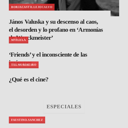
BORJACASTILLEJOCALVO
János Valuska y su descenso al caos,
el desorden y lo profano en ‘Armonías
de Werckmeister’
MVILELA
‘Friends’ y el inconsciente de las
imágenes
TELMORIBEIRO
¿Qué es el cine?
ESPECIALES
FAUSTINO.SANCHEZ