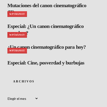
Mutaciones del canon cinematográfico
(II)
WPTRANSIT
Especial: ¿Un canon cinematográfico
para hoy?
WPTRANSIT
¿Un canon cinematográfico para hoy?
WPTRANSIT
Especial: Cine, posverdad y burbujas
ARCHIVOS
Archivos