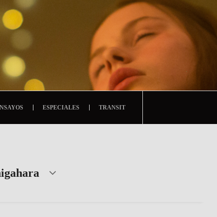
NSAYOS
ESPECIALES
TRANSIT
higahara