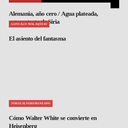
Alemania, año cero / Agua plateada,
autorretrato de Siria
GONCALO MALAQUIAS
El asiento del fantasma
JORGEALVAROMANZANO
Cómo Walter White se convierte en
Heisenberg