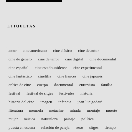
ETIQUETAS
amor
cine americano
cine clásico
cine de autor
cine de género
cine de terror
cine digital
cine documental
cine español
cine estadounidense
cine experimental
cine fantástico
cinefilia
cine francés
cine japonés
crítica de cine
cuerpo
documental
entrevista
familia
festival
festival de sitges
festivales
historia
historia del cine
imagen
infancia
jean-luc godard
literatura
memoria
metacine
mirada
montaje
muerte
mujer
música
naturaleza
paisaje
política
puesta en escena
relación de pareja
sexo
sitges
tiempo