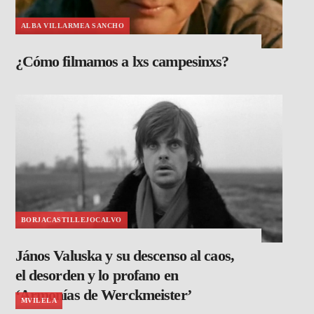
ALBA VILLARMEA SANCHO
¿Cómo filmamos a lxs campesinxs?
BORJACASTILLEJOCALVO
János Valuska y su descenso al caos,
el desorden y lo profano en
‘Armonías de Werckmeister’
MVILELA