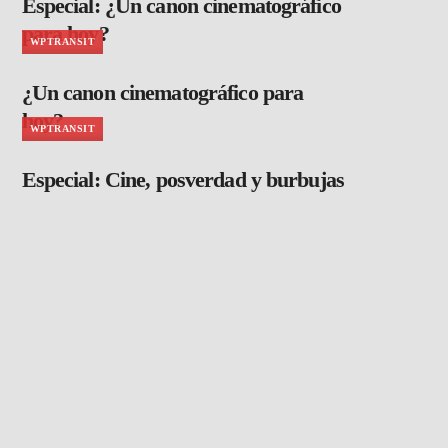
Especial: ¿Un canon cinematográfico
para hoy?
WPTRANSIT
¿Un canon cinematográfico para
hoy?
WPTRANSIT
Especial: Cine, posverdad y burbujas