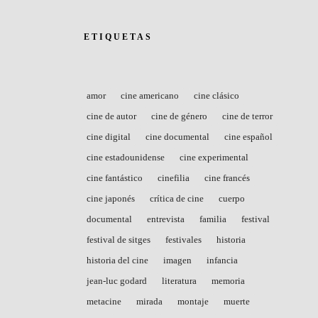
ETIQUETAS
amor
cine americano
cine clásico
cine de autor
cine de género
cine de terror
cine digital
cine documental
cine español
cine estadounidense
cine experimental
cine fantástico
cinefilia
cine francés
cine japonés
crítica de cine
cuerpo
documental
entrevista
familia
festival
festival de sitges
festivales
historia
historia del cine
imagen
infancia
jean-luc godard
literatura
memoria
metacine
mirada
montaje
muerte