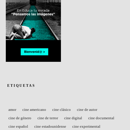
ETIQUETAS
amor
cine americano
cine clásico
cine de autor
cine de género
cine de terror
cine digital
cine documental
cine español
cine estadounidense
cine experimental