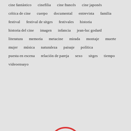
cine fantástico
cinefilia
cine francés
cine japonés
crítica de cine
cuerpo
documental
entrevista
familia
festival
festival de sitges
festivales
historia
historia del cine
imagen
infancia
jean-luc godard
literatura
memoria
metacine
mirada
montaje
muerte
mujer
música
naturaleza
paisaje
política
puesta en escena
relación de pareja
sexo
sitges
tiempo
videoensayo