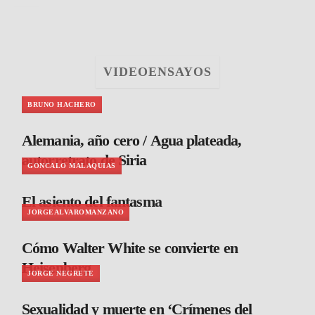
VIDEOENSAYOS
BRUNO HACHERO
Alemania, año cero / Agua plateada,
autorretrato de Siria
GONCALO MALAQUIAS
El asiento del fantasma
JORGEALVAROMANZANO
Cómo Walter White se convierte en
Heisenberg
JORGE NEGRETE
Sexualidad y muerte en ‘Crímenes del