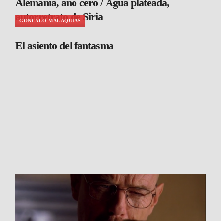
Alemania, año cero / Agua plateada,
autorretrato de Siria
GONCALO MALAQUIAS
El asiento del fantasma