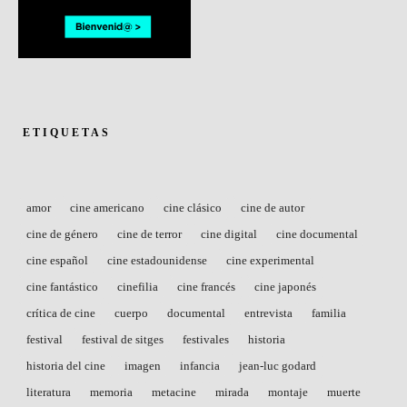
ETIQUETAS
amor
cine americano
cine clásico
cine de autor
cine de género
cine de terror
cine digital
cine documental
cine español
cine estadounidense
cine experimental
cine fantástico
cinefilia
cine francés
cine japonés
crítica de cine
cuerpo
documental
entrevista
familia
festival
festival de sitges
festivales
historia
historia del cine
imagen
infancia
jean-luc godard
literatura
memoria
metacine
mirada
montaje
muerte