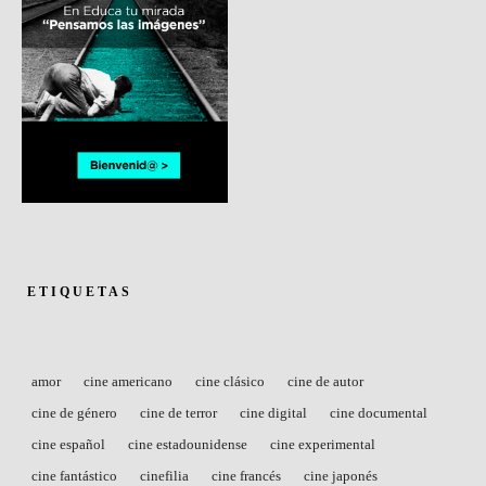
ETIQUETAS
amor
cine americano
cine clásico
cine de autor
cine de género
cine de terror
cine digital
cine documental
cine español
cine estadounidense
cine experimental
cine fantástico
cinefilia
cine francés
cine japonés