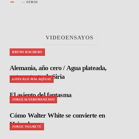
en
OTROS
VIDEOENSAYOS
BRUNO HACHERO
Alemania, año cero / Agua plateada,
autorretrato de Siria
GONCALO MALAQUIAS
El asiento del fantasma
JORGEALVAROMANZANO
Cómo Walter White se convierte en
Heisenberg
JORGE NEGRETE