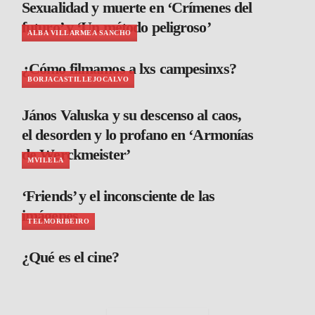
Sexualidad y muerte en ‘Crímenes del
futuro’ y ‘Un método peligroso’
ALBA VILLARMEA SANCHO
¿Cómo filmamos a lxs campesinxs?
BORJACASTILLEJOCALVO
János Valuska y su descenso al caos,
el desorden y lo profano en ‘Armonías
de Werckmeister’
MVILELA
‘Friends’ y el inconsciente de las
imágenes
TELMORIBEIRO
¿Qué es el cine?