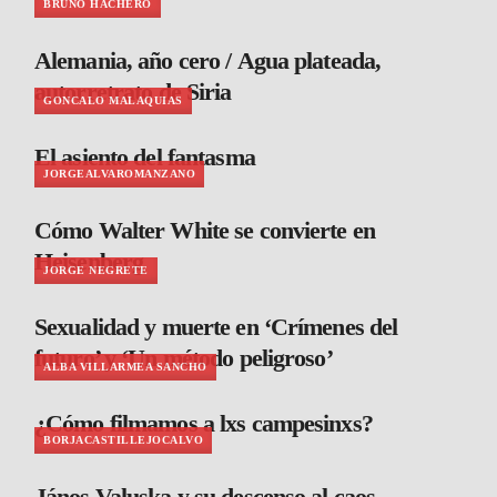
BRUNO HACHERO
Alemania, año cero / Agua plateada,
autorretrato de Siria
GONCALO MALAQUIAS
El asiento del fantasma
JORGEALVAROMANZANO
Cómo Walter White se convierte en
Heisenberg
JORGE NEGRETE
Sexualidad y muerte en ‘Crímenes del
futuro’ y ‘Un método peligroso’
ALBA VILLARMEA SANCHO
¿Cómo filmamos a lxs campesinxs?
BORJACASTILLEJOCALVO
János Valuska y su descenso al caos,