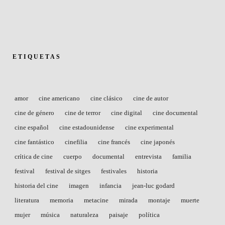
ETIQUETAS
amor
cine americano
cine clásico
cine de autor
cine de género
cine de terror
cine digital
cine documental
cine español
cine estadounidense
cine experimental
cine fantástico
cinefilia
cine francés
cine japonés
crítica de cine
cuerpo
documental
entrevista
familia
festival
festival de sitges
festivales
historia
historia del cine
imagen
infancia
jean-luc godard
literatura
memoria
metacine
mirada
montaje
muerte
mujer
música
naturaleza
paisaje
política