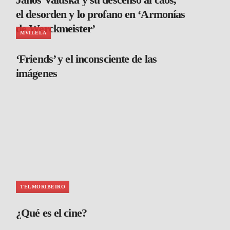
el desorden y lo profano en ‘Armonías
de Werckmeister’
MVILELA
‘Friends’ y el inconsciente de las
imágenes
TELMORIBEIRO
¿Qué es el cine?