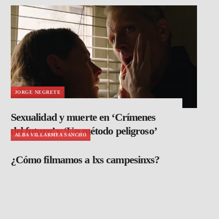
JORGE NEGRETE
Sexualidad y muerte en ‘Crímenes
del futuro’ y ‘Un método peligroso’
ALBA VILLARMEA SANCHO
¿Cómo filmamos a lxs campesinxs?