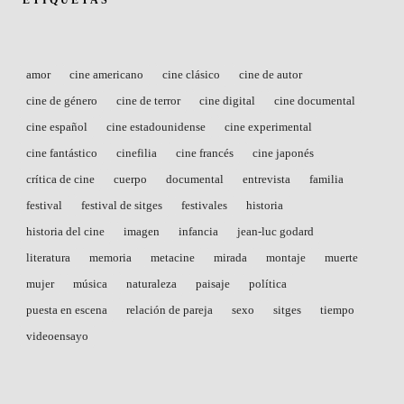
amor
cine americano
cine clásico
cine de autor
cine de género
cine de terror
cine digital
cine documental
cine español
cine estadounidense
cine experimental
cine fantástico
cinefilia
cine francés
cine japonés
crítica de cine
cuerpo
documental
entrevista
familia
festival
festival de sitges
festivales
historia
historia del cine
imagen
infancia
jean-luc godard
literatura
memoria
metacine
mirada
montaje
muerte
mujer
música
naturaleza
paisaje
política
puesta en escena
relación de pareja
sexo
sitges
tiempo
videoensayo