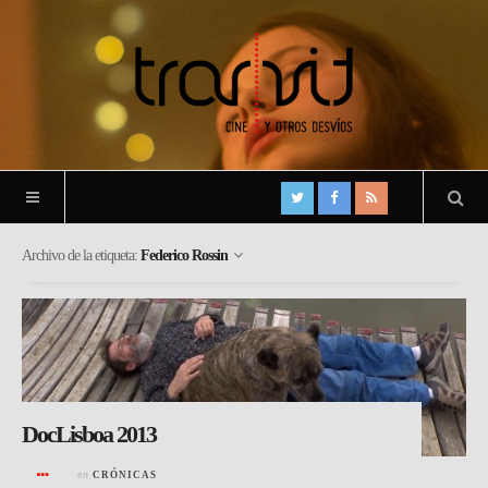
Archivo de la etiqueta:
Federico Rossin
DocLisboa 2013
en
CRÓNICAS