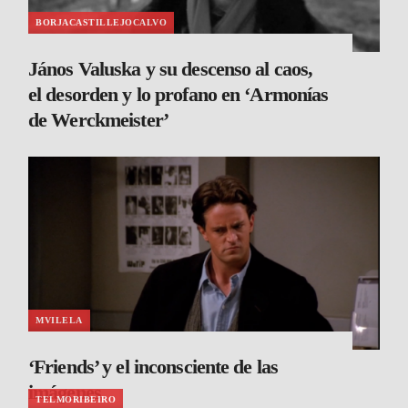
BORJACASTILLEJOCALVO
János Valuska y su descenso al caos,
el desorden y lo profano en ‘Armonías
de Werckmeister’
MVILELA
‘Friends’ y el inconsciente de las
imágenes
TELMORIBEIRO