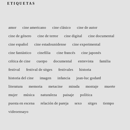
ETIQUETAS
amor
cine americano
cine clásico
cine de autor
cine de género
cine de terror
cine digital
cine documental
cine español
cine estadounidense
cine experimental
cine fantástico
cinefilia
cine francés
cine japonés
crítica de cine
cuerpo
documental
entrevista
familia
festival
festival de sitges
festivales
historia
historia del cine
imagen
infancia
jean-luc godard
literatura
memoria
metacine
mirada
montaje
muerte
mujer
música
naturaleza
paisaje
política
puesta en escena
relación de pareja
sexo
sitges
tiempo
videoensayo