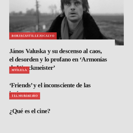
BORJACASTILLEJOCALVO
János Valuska y su descenso al caos,
el desorden y lo profano en ‘Armonías
de Werckmeister’
MVILELA
‘Friends’ y el inconsciente de las
imágenes
TELMORIBEIRO
¿Qué es el cine?