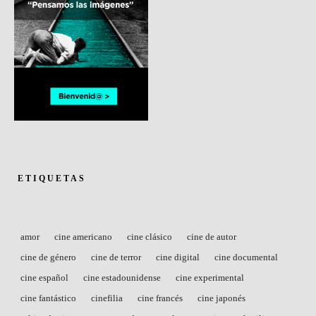
ETIQUETAS
amor
cine americano
cine clásico
cine de autor
cine de género
cine de terror
cine digital
cine documental
cine español
cine estadounidense
cine experimental
cine fantástico
cinefilia
cine francés
cine japonés