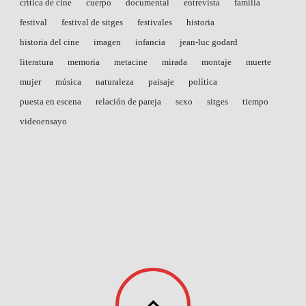
crítica de cine
cuerpo
documental
entrevista
familia
festival
festival de sitges
festivales
historia
historia del cine
imagen
infancia
jean-luc godard
literatura
memoria
metacine
mirada
montaje
muerte
mujer
música
naturaleza
paisaje
política
puesta en escena
relación de pareja
sexo
sitges
tiempo
videoensayo