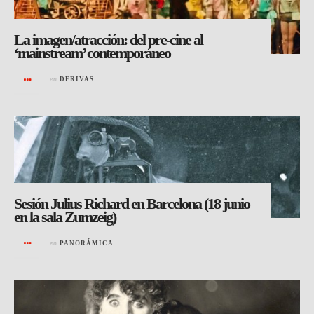
La imagen/atracción: del pre-cine al
‘mainstream’ contemporáneo
en
DERIVAS
Sesión Julius Richard en Barcelona (18 junio
en la sala Zumzeig)
en
PANORÁMICA