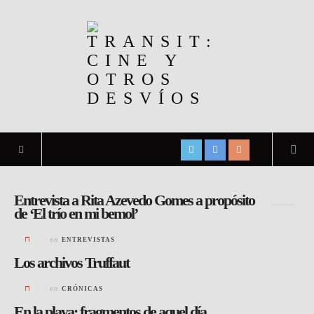
Archivo de la etiqueta:
Eric Rohmer
Entrevista a Rita Azevedo Gomes a propósito
de ‘El trío en mi bemol’
en
ENTREVISTAS
Los archivos Truffaut
en
CRÓNICAS
En la playa: fragmentos de aquel día