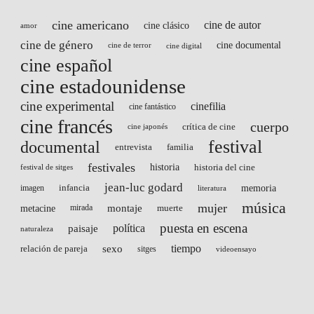
cine americano
cine de autor
cine clásico
amor
cine de género
cine documental
cine de terror
cine digital
cine español
cine estadounidense
cine experimental
cinefilia
cine fantástico
cine francés
cuerpo
crítica de cine
cine japonés
festival
documental
entrevista
familia
festivales
historia
historia del cine
festival de sitges
jean-luc godard
infancia
memoria
imagen
literatura
música
mujer
montaje
metacine
mirada
muerte
puesta en escena
paisaje
política
naturaleza
sexo
tiempo
relación de pareja
sitges
videoensayo