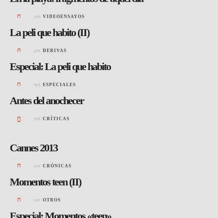
en
VIDEOENSAYOS
La peli que habito (II)
en
DERIVAS
Especial: La peli que habito
en
ESPECIALES
Antes del anochecer
en
CRÍTICAS
Cannes 2013
en
CRÓNICAS
Momentos teen (II)
en
OTROS
Especial: Momentos «teen»