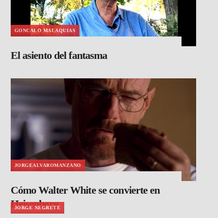
GONCALO MALAQUIAS
El asiento del fantasma
JORGEALVAROMANZANO
Cómo Walter White se convierte en
Heisenberg
JORGE NEGRETE