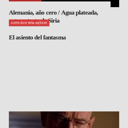
Alemania, año cero / Agua plateada,
autorretrato de Siria
GONCALO MALAQUIAS
El asiento del fantasma