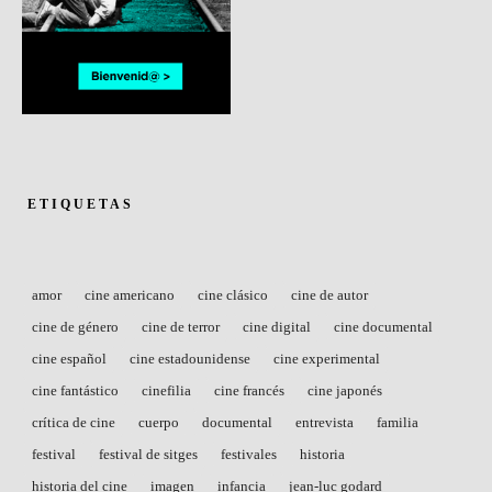
ETIQUETAS
amor
cine americano
cine clásico
cine de autor
cine de género
cine de terror
cine digital
cine documental
cine español
cine estadounidense
cine experimental
cine fantástico
cinefilia
cine francés
cine japonés
crítica de cine
cuerpo
documental
entrevista
familia
festival
festival de sitges
festivales
historia
historia del cine
imagen
infancia
jean-luc godard