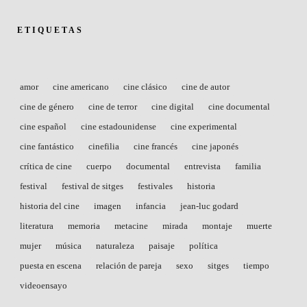
ETIQUETAS
amor
cine americano
cine clásico
cine de autor
cine de género
cine de terror
cine digital
cine documental
cine español
cine estadounidense
cine experimental
cine fantástico
cinefilia
cine francés
cine japonés
crítica de cine
cuerpo
documental
entrevista
familia
festival
festival de sitges
festivales
historia
historia del cine
imagen
infancia
jean-luc godard
literatura
memoria
metacine
mirada
montaje
muerte
mujer
música
naturaleza
paisaje
política
puesta en escena
relación de pareja
sexo
sitges
tiempo
videoensayo