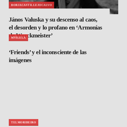
BORJACASTILLEJOCALVO
János Valuska y su descenso al caos,
el desorden y lo profano en ‘Armonías
de Werckmeister’
MVILELA
‘Friends’ y el inconsciente de las
imágenes
TELMORIBEIRO