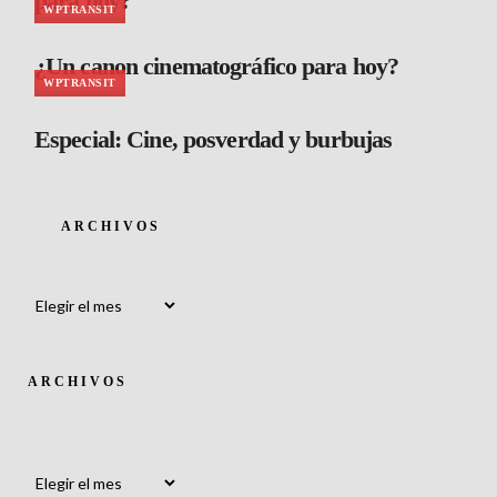
para hoy?
WPTRANSIT
¿Un canon cinematográfico para hoy?
WPTRANSIT
Especial: Cine, posverdad y burbujas
ARCHIVOS
Archivos
ARCHIVOS
Archivos