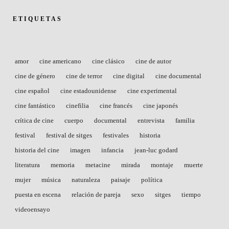
ETIQUETAS
amor
cine americano
cine clásico
cine de autor
cine de género
cine de terror
cine digital
cine documental
cine español
cine estadounidense
cine experimental
cine fantástico
cinefilia
cine francés
cine japonés
crítica de cine
cuerpo
documental
entrevista
familia
festival
festival de sitges
festivales
historia
historia del cine
imagen
infancia
jean-luc godard
literatura
memoria
metacine
mirada
montaje
muerte
mujer
música
naturaleza
paisaje
política
puesta en escena
relación de pareja
sexo
sitges
tiempo
videoensayo