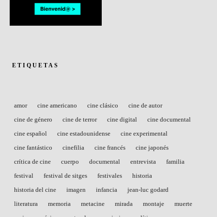
ETIQUETAS
amor
cine americano
cine clásico
cine de autor
cine de género
cine de terror
cine digital
cine documental
cine español
cine estadounidense
cine experimental
cine fantástico
cinefilia
cine francés
cine japonés
crítica de cine
cuerpo
documental
entrevista
familia
festival
festival de sitges
festivales
historia
historia del cine
imagen
infancia
jean-luc godard
literatura
memoria
metacine
mirada
montaje
muerte