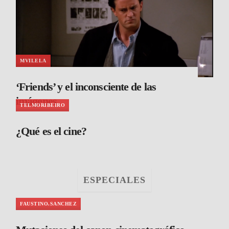
MVILELA
‘Friends’ y el inconsciente de las
imágenes
TELMORIBEIRO
¿Qué es el cine?
ESPECIALES
FAUSTINO.SANCHEZ